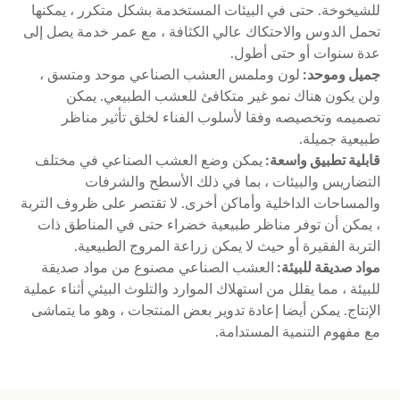
للشيخوخة. حتى في البيئات المستخدمة بشكل متكرر ، يمكنها
تحمل الدوس والاحتكاك عالي الكثافة ، مع عمر خدمة يصل إلى
عدة سنوات أو حتى أطول.
جميل وموحد:
لون وملمس العشب الصناعي موحد ومتسق ،
ولن يكون هناك نمو غير متكافئ للعشب الطبيعي. يمكن
تصميمه وتخصيصه وفقا لأسلوب الفناء لخلق تأثير مناظر
طبيعية جميلة.
قابلية تطبيق واسعة:
يمكن وضع العشب الصناعي في مختلف
التضاريس والبيئات ، بما في ذلك الأسطح والشرفات
والمساحات الداخلية وأماكن أخرى. لا تقتصر على ظروف التربة
، يمكن أن توفر مناظر طبيعية خضراء حتى في المناطق ذات
التربة الفقيرة أو حيث لا يمكن زراعة المروج الطبيعية.
مواد صديقة للبيئة:
العشب الصناعي مصنوع من مواد صديقة
للبيئة ، مما يقلل من استهلاك الموارد والتلوث البيئي أثناء عملية
الإنتاج. يمكن أيضا إعادة تدوير بعض المنتجات ، وهو ما يتماشى
مع مفهوم التنمية المستدامة.