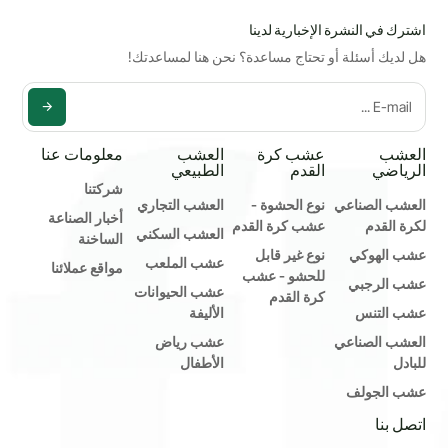
اشترك في النشرة الإخبارية لدينا
هل لديك أسئلة أو تحتاج مساعدة؟ نحن هنا لمساعدتك!
العشب
عشب كرة
العشب
معلومات عنا
الرياضي
القدم
الطبيعي
شركتنا
العشب الصناعي
نوع الحشوة -
العشب التجاري
أخبار الصناعة
لكرة القدم
عشب كرة القدم
العشب السكني
الساخنة
عشب الهوكي
نوع غير قابل
عشب الملعب
مواقع عملائنا
للحشو - عشب
عشب الرجبي
عشب الحيوانات
كرة القدم
عشب التنس
الأليفة
العشب الصناعي
عشب رياض
للبادل
الأطفال
عشب الجولف
اتصل بنا