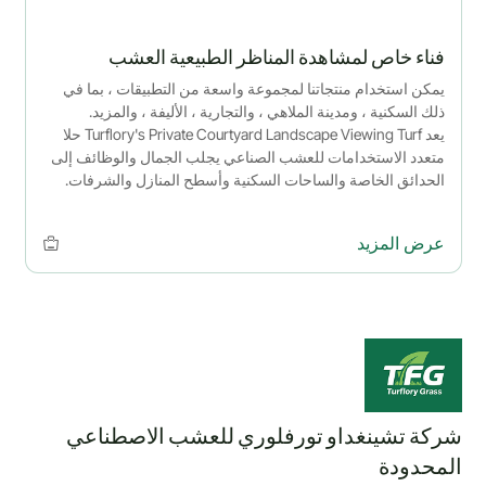
فناء خاص لمشاهدة المناظر الطبيعية العشب
يمكن استخدام منتجاتنا لمجموعة واسعة من التطبيقات ، بما في
ذلك السكنية ، ومدينة الملاهي ، والتجارية ، الأليفة ، والمزيد.
يعد Turflory's Private Courtyard Landscape Viewing Turf حلا
متعدد الاستخدامات للعشب الصناعي يجلب الجمال والوظائف إلى
الحدائق الخاصة والساحات السكنية وأسطح المنازل والشرفات.
مصنوع من العشب الصناعي الممتاز ، هذا العشب منخفض الصيانة
ومتين وصديق للبيئة ، ويوفر لونا واقعيا وملمسا ناعما لإطلالة
عرض المزيد
طبيعية على مدار العام.
شركة تشينغداو تورفلوري للعشب الاصطناعي
المحدودة