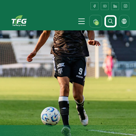
Home
Outdoor
Dining
0
Area
Turf