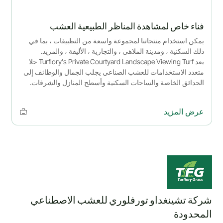
فناء خاص لمشاهدة المناظر الطبيعية العشب
يمكن استخدام منتجاتنا لمجموعة واسعة من التطبيقات ، بما في
ذلك السكنية ، ومدينة الملاهي ، والتجارية ، الأليفة ، والمزيد.
يعد Turflory's Private Courtyard Landscape Viewing Turf حلا
متعدد الاستخدامات للعشب الصناعي يجلب الجمال والوظائف إلى
الحدائق الخاصة والساحات السكنية وأسطح المنازل والشرفات.
مصنوع من العشب الصناعي الممتاز ، هذا العشب منخفض الصيانة
ومتين وصديق للبيئة ، ويوفر لونا واقعيا وملمسا ناعما لإطلالة
عرض المزيد
طبيعية على مدار العام.
شركة تشينغداو تورفلوري للعشب الاصطناعي
المحدودة