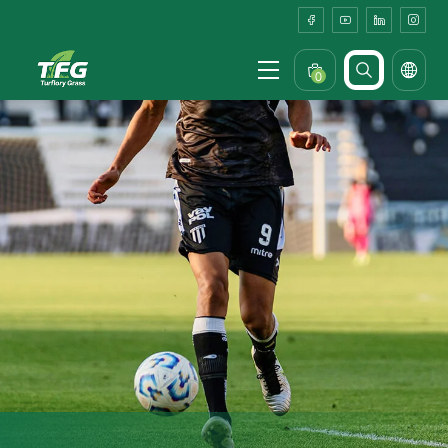
Courtyard
Pet
&
0
Parent-
Child
Dual-
Use
Turf