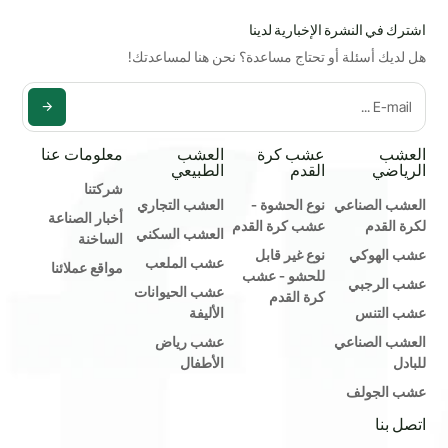
اشترك في النشرة الإخبارية لدينا
هل لديك أسئلة أو تحتاج مساعدة؟ نحن هنا لمساعدتك!
العشب
عشب كرة
العشب
معلومات عنا
الرياضي
القدم
الطبيعي
شركتنا
العشب الصناعي
نوع الحشوة -
العشب التجاري
أخبار الصناعة
لكرة القدم
عشب كرة القدم
العشب السكني
الساخنة
عشب الهوكي
نوع غير قابل
عشب الملعب
مواقع عملائنا
للحشو - عشب
عشب الرجبي
عشب الحيوانات
كرة القدم
عشب التنس
الأليفة
العشب الصناعي
عشب رياض
للبادل
الأطفال
عشب الجولف
اتصل بنا