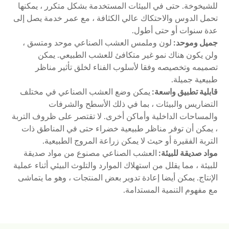
للشيخوخة. حتى في البيئات المستخدمة بشكل متكرر ، يمكنها
تحمل الدوس والاحتكاك عالي الكثافة ، مع عمر خدمة يصل إلى
عدة سنوات أو حتى أطول.
جميل وموحد:
لون وملمس العشب الصناعي موحد ومتسق ،
ولن يكون هناك نمو غير متكافئ للعشب الطبيعي. يمكن
تصميمه وتخصيصه وفقا لأسلوب الفناء لخلق تأثير مناظر
طبيعية جميلة.
قابلية تطبيق واسعة:
يمكن وضع العشب الصناعي في مختلف
التضاريس والبيئات ، بما في ذلك الأسطح والشرفات
والمساحات الداخلية وأماكن أخرى. لا تقتصر على ظروف التربة
، يمكن أن توفر مناظر طبيعية خضراء حتى في المناطق ذات
التربة الفقيرة أو حيث لا يمكن زراعة المروج الطبيعية.
مواد صديقة للبيئة:
العشب الصناعي مصنوع من مواد صديقة
للبيئة ، مما يقلل من استهلاك الموارد والتلوث البيئي أثناء عملية
الإنتاج. يمكن أيضا إعادة تدوير بعض المنتجات ، وهو ما يتماشى
مع مفهوم التنمية المستدامة.