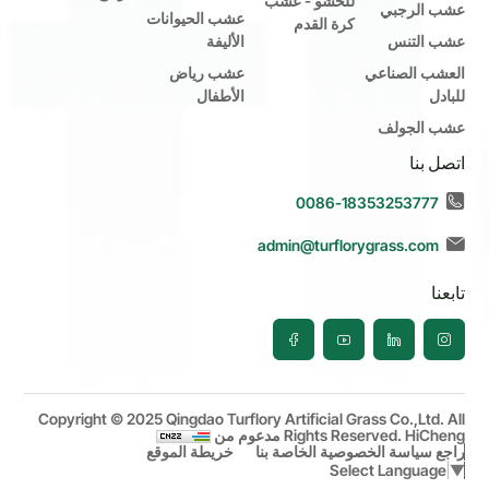
للحشو - عشب
عشب الرجبي
عشب الحيوانات
كرة القدم
عشب التنس
الأليفة
العشب الصناعي
عشب رياض
للبادل
الأطفال
عشب الجولف
اتصل بنا
0086-18353253777
admin@turflorygrass.com
تابعنا
Copyright © 2025 Qingdao Turflory Artificial Grass Co.,Ltd. All
HiCheng مدعوم من
Rights Reserved.
راجع سياسة الخصوصية الخاصة بنا
خريطة الموقع
Select Language
▼