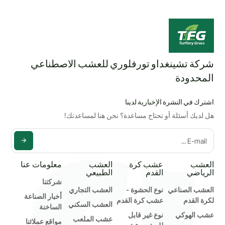
شركة تشينغداو تورفلوري للعشب الاصطناعي
المحدودة
اشترك في النشرة الإخبارية لدينا
هل لديك أسئلة أو تحتاج مساعدة؟ نحن هنا لمساعدتك!
العشب
عشب كرة
العشب
معلومات عنا
الرياضي
القدم
الطبيعي
شركتنا
العشب الصناعي
نوع الحشوة -
العشب التجاري
أخبار الصناعة
لكرة القدم
عشب كرة القدم
العشب السكني
الساخنة
عشب الهوكي
نوع غير قابل
عشب الملعب
مواقع عملائنا