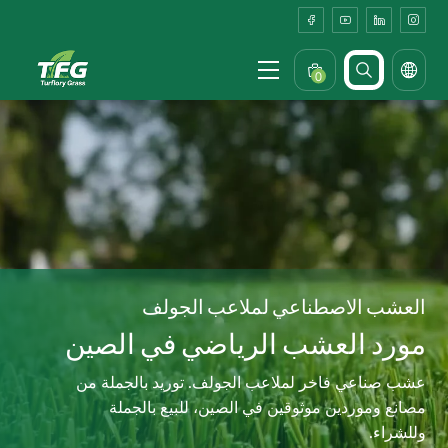
Bulk
Sports
Turf
0
Supplier
&
Factory
in
China
العشب الاصطناعي لملاعب الجولف
مورد العشب الرياضي في الصين
عشب صناعي فاخر لملاعب الجولف. توريد بالجملة من
مصانع وموردين موثوقين في الصين، للبيع بالجملة
وللشراء.