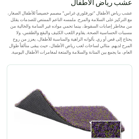
عشب رياض الأطفال
عشب رياض الأطفال "تورفلوري غراس" مصمم خصيصاً للأطفال الصغار،
مع التركيز على السلامة والمرح. ملمسه الناعم الممتص للصدمات يقلل
من مخاطر إصابات السقوط، بينما تحمي مواده غير السامة والخالية من
مسببات الحساسية الصحة. يقاوم اللعب الكثيف والبقع والطقس، ولا
يحتاج إلى قص أو ري. بألوانه الزاهية والمناسبة للأطفال، يعزز من روح
المرح لديهم. مثالي لساحات لعب رياض الأطفال، حيث يبقى متألقاً طوال
العام، ما يجمع بين المتانة والسلامة والمتعة لمغامرات الأطفال اليومية.