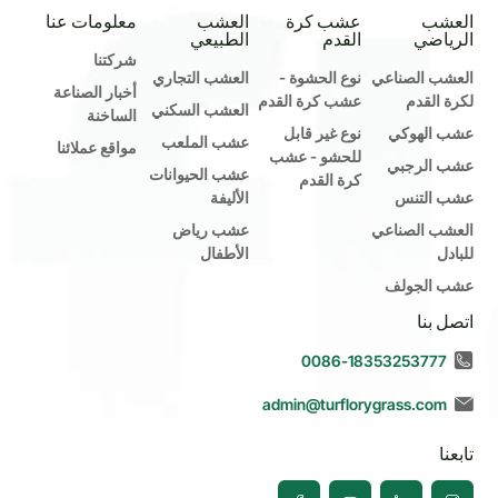
العشب
عشب كرة
العشب
معلومات عنا
الرياضي
القدم
الطبيعي
شركتنا
العشب الصناعي
نوع الحشوة -
العشب التجاري
أخبار الصناعة
لكرة القدم
عشب كرة القدم
العشب السكني
الساخنة
عشب الهوكي
نوع غير قابل
عشب الملعب
مواقع عملائنا
للحشو - عشب
عشب الرجبي
عشب الحيوانات
كرة القدم
عشب التنس
الأليفة
العشب الصناعي
عشب رياض
للبادل
الأطفال
عشب الجولف
اتصل بنا
0086-18353253777
admin@turflorygrass.com
تابعنا