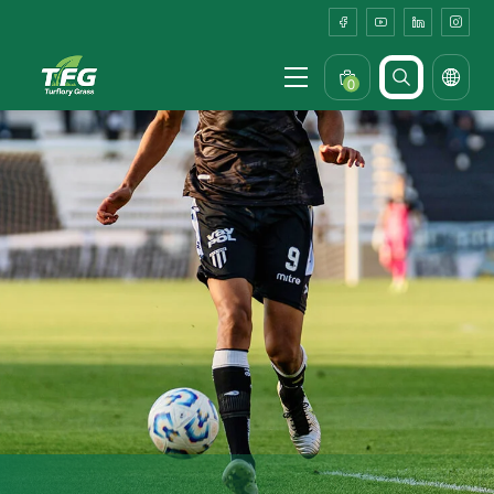
Hotel
Outdoor
Dining
0
Area
Turf